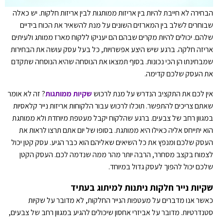
הבחירה לא חייבת להיות בין אריזות ממותגות לבין אריזות חלקות. יש כאלה
שבוחרים לשלב בין המארזים השונים על מנת להשאיר את הכוח בידיים
שלהם. יכולים להיות מקרים שבהם הם יעניקו ללקוח מארז ממותג ולעיתים
אריזה חלקה. ברגע שיש היצע אפשרויות, כל בעל עסק עושה את הבחירות
שמבחינתו הן הכי נכונות. בסוף תמצאו את הנוסחה שהיא הנוסחה שתקדם
את העסק שלכם קדימה.
אין לכם את התקציב הנדרש על מנת לרכוש
שקיות ממותגות
? זה לא אומר
שאתם צריכים להתפשר. תוכלו לרכוש עבור הלקוחות אריזות נייר קלאסיות
במגוון רחב של צבעים. ברגע שהלקוח יקבל מעטפת מיוחדת ולא ממותגת
הוא יתייחס אליה כאילו היא ממותגת. בסופו של יום אתם תרצו לראות את
העסק שלכם ומנפץ את כל השיאים שאליהם הוא כבר הגיע. עסק קטן יכול
לצמוח בקצב מסחרר, הרבה יותר מהר ממה שנדמה לכם. העסק הקטן
שלכם יכול להפוך לעסק גדול במיוחד.
שקיות נייר חלקות ניתנות למיתוג בעתיד
כאשר אנו מדברים על מעטפות הנייר החלקות, לא מדובר על שקיות
סטנדרטיות. מדובר על אביזרי אחסון שיכולים להגיע במגוון רחב של צבעים,