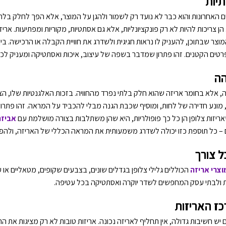
תיות
אחרונות והוא כבר לא נועד רק לשמור ולהגן על המוצר, אלא הפך לחלק בלתי נפ
הן צריכות להיות לא רק פונקציונליות, אלא גם אסתטיות, מקוריות ומפתיעות. אריז
ר שבתוכן, להעניק לו נראות חגיגית ולשדרג את חוויית הקבלה או הרכישה. בין
ים הקטנים. זהו פתרון שמדבר בשפה של עיצוב, איכות ואסתטיקה ומעניק לכל
הה
, אלא בחומר אריזה שהוא חלק בלתי נפרד מהחוויה. בזכות האלגנטיות שלו, ה
 מונע חדירה של לחות, ומוסיף שכבת הגנה מבלי להכביד על המראה. זהו פתרון אי
אריזות צלופן הן כל כך פופולריות, היא שהן משתלבות בצורה מושלמת עם
אביזר
 – כל תוספת כזו יכולה לשדרג משמעותית את המראה הכללי של האריזה, ולהפו
ל צורך
וצרי אריזה
הכוללים גלילי צלופן בגדלים שונים, בצבעים שקופים, מטאליים או ע
יות ולבתי עסק המחפשים לשדר יוקרה ואסתטיקה בכל עטיפה.
כז האריזות
יש חשיבות גדולה, אין תחליף לאריזה נכונה. אריזות טובות לא רק מציגות את