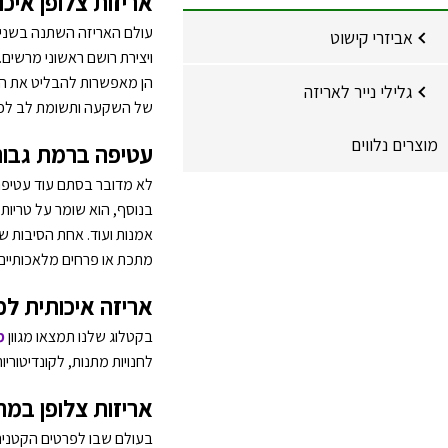
אריזות צלופן איכו
עולם האריזה השתנה בשנים ה
אביזרי קישוט
ויצירת רושם ראשוני מרשים. 
הן מאפשרות להבליט את המוצ
גלילי נייר לאריזה
של השקעה ותשומת לב לפרט
מוצרים נלווים
עטיפה ברמת גבו
לא מדובר בסתם עוד עטיפה
בנוסף, הוא שומר על טריות,
אמנות ועוד. אחת הסיבות ש
מתכת או פרחים מלאכותיים
אריזה איכותית לכ
בקטלוג שלנו תמצאו מגוון
מ
לחנויות מתנות, לקונדיטור
אריזות צלופן במר
בעולם שבו לפרטים הקטנים 