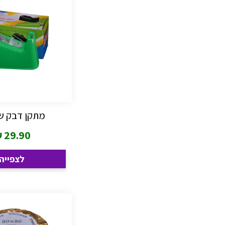
מתקן דבק שו
₪
29.90
לצפייה