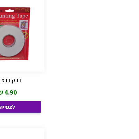
דבק דו צד
₪
4.90
לצפייה