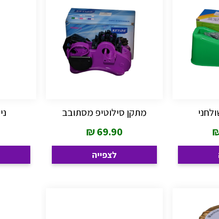
לחני
מתקן סילוטיפ מסתובב
ני
₪
69.90
לצפייה