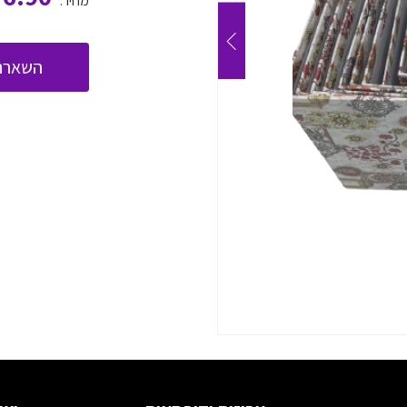
מחיר:
השארת