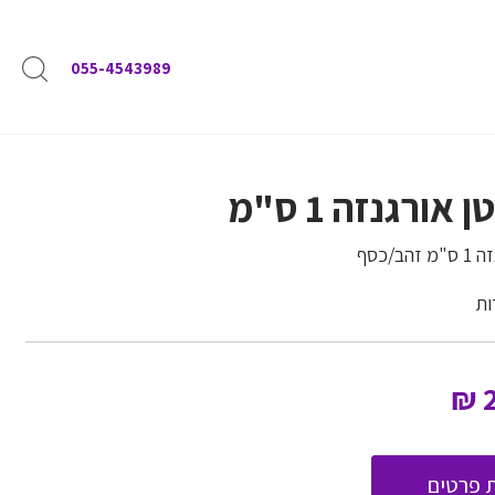
055-4543989
אורגנזה 1 ס"מ
ב/כסף
₪
 פרטים